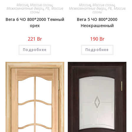
Массив
,
Массив сосны
,
Массив
,
Массив сосны
,
Межкомнатные двери
,
РБ, Массив
Межкомнатные двери
,
РБ, Массив
сосны
сосны
Вега 6 ЧО 800*2000 Темный
Вега 5 ЧО 800*2000
орех
Неокрашенный
221
Br
190
Br
Подробнее
Подробнее