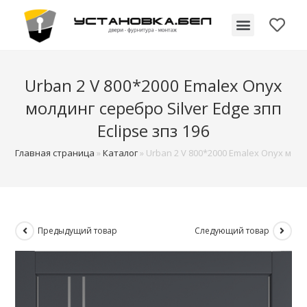
Межкомнатные двери
Urban 2 V 800*2000 Emalex Onyx
молдинг серебро Silver Edge зпп
Eclipse зпз 196
Главная страница
»
Каталог
»
Urban 2 V 800*2000 Emalex Onyx молди
Предыдущий товар
Следующий товар