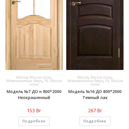
Массив
,
Массив сосны
,
Массив
,
Массив сосны
,
Межкомнатные двери
,
РБ, Массив
Межкомнатные двери
,
РБ, Массив
сосны
сосны
Модель №7 ДО н 800*2000
Модель №16 ДО 800*2000
Неокрашенный
Темный лак
153
Br
267
Br
Подробнее
Подробнее